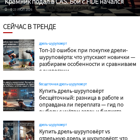
Крамник подал в CAS. Бой с FIDE начался
23 ИЮЛ 2026
СЕЙЧАС В ТРЕНДЕ
дрель-шуруповерт
Топ-10 ошибок при покупке дрели-
шуруповёрта: что упускают новички —
разбираем особенности и сравниваем
с аналогами
11 АПР 2026
бесщеточная дрель-шуруповерт
Купить дрель-шуруповёрт
бесщёточный: разница в работе и
оправдана ли переплата — гид по
выбору с учётом задач и бюджета
11 АПР 2026
дрель-шуруповерт
Купить дрель-шуруповёрт vs
отдельную дрель и шуруповёрт: что